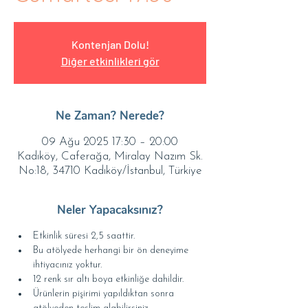
Kontenjan Dolu!
Diğer etkinlikleri gör
Ne Zaman? Nerede?
09 Ağu 2025 17:30 – 20:00
Kadıköy, Caferağa, Miralay Nazım Sk.
No:18, 34710 Kadıköy/İstanbul, Türkiye
Neler Yapacaksınız?
Etkinlik süresi 2,5 saattir.
Bu atölyede herhangi bir ön deneyime 
ihtiyacınız yoktur.
12 renk sır altı boya etkinliğe dahildir.
Ürünlerin pişirimi yapıldıktan sonra 