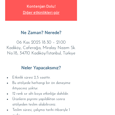
Kontenjan Dolu!
Diğer etkinlikleri gör
Ne Zaman? Nerede?
06 Kas 2025 18:30 – 21:00
Kadıköy, Caferağa, Miralay Nazım Sk.
No:18, 34710 Kadıköy/İstanbul, Türkiye
Neler Yapacaksınız?
Etkinlik süresi 2,5 saattir.
Bu atölyede herhangi bir ön deneyime 
ihtiyacınız yoktur.
12 renk sır altı boya etkinliğe dahildir.
Ürünlerin pişirimi yapıldıktan sonra 
atölyeden teslim alabilirsiniz.
Teslim süresi, çalışma tarihi itibariyle 1 