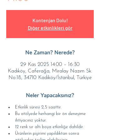
Kontenjan Dolu!
Diğer etkinlikleri gör
Ne Zaman? Nerede?
29 Kas 2025 14:00 – 16:30
Kadıköy, Caferağa, Miralay Nazım Sk.
No:18, 34710 Kadıköy/İstanbul, Türkiye
Neler Yapacaksınız?
Etkinlik süresi 2,5 saattir.
Bu atölyede herhangi bir ön deneyime 
ihtiyacınız yoktur.
12 renk sır altı boya etkinliğe dahildir.
Ürünlerin pişirimi yapıldıktan sonra 