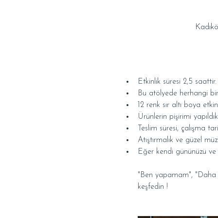
Kadıkö
Etkinlik süresi 2,5 saattir.
Bu atölyede herhangi bir
12 renk sır altı boya etkin
Ürünlerin pişirimi yapıldı
Teslim süresi, çalışma tarih
Atıştırmalık ve güzel müzi
Eğer kendi gününüzü ve saa
"Ben yapamam", "Daha önc
keşfedin !