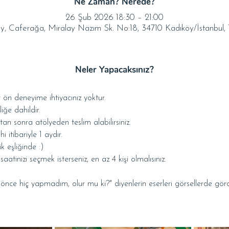
Ne Zaman? Nerede?
26 Şub 2026 18:30 – 21:00
y, Caferağa, Miralay Nazım Sk. No:18, 34710 Kadıköy/İstanbul, 
Neler Yapacaksınız?
 ön deneyime ihtiyacınız yoktur.
liğe dahildir.
ktan sonra atölyeden teslim alabilirsiniz.
i itibariyle 1 aydır.
k eşliğinde :)
tinizi seçmek isterseniz, en az 4 kişi olmalısınız.
e hiç yapmadım, olur mu ki?" diyenlerin eserleri görsellerde gördük