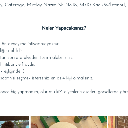
y, Caferağa, Miralay Nazım Sk. No:18, 34710 Kadıköy/İstanbul, 
Neler Yapacaksınız?
 ön deneyime ihtiyacınız yoktur.
liğe dahildir.
ktan sonra atölyeden teslim alabilirsiniz.
i itibariyle 1 aydır.
k eşliğinde :)
tinizi seçmek isterseniz, en az 4 kişi olmalısınız.
e hiç yapmadım, olur mu ki?" diyenlerin eserleri görsellerde gördük