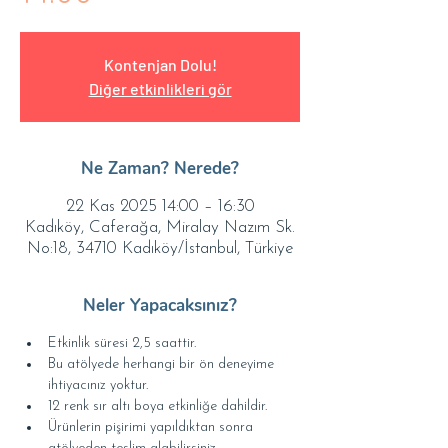
Kontenjan Dolu!
Diğer etkinlikleri gör
Ne Zaman? Nerede?
22 Kas 2025 14:00 – 16:30
Kadıköy, Caferağa, Miralay Nazım Sk.
No:18, 34710 Kadıköy/İstanbul, Türkiye
Neler Yapacaksınız?
Etkinlik süresi 2,5 saattir.
Bu atölyede herhangi bir ön deneyime 
ihtiyacınız yoktur.
12 renk sır altı boya etkinliğe dahildir.
Ürünlerin pişirimi yapıldıktan sonra 