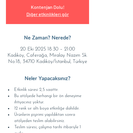
Kontenjan Dolu!
Diğer etkinlikleri gör
Ne Zaman? Nerede?
20 Eki 2025 18:30 – 21:00
Kadıköy, Caferağa, Miralay Nazım Sk.
No:18, 34710 Kadıköy/İstanbul, Türkiye
Neler Yapacaksınız?
Etkinlik süresi 2,5 saattir.
Bu atölyede herhangi bir ön deneyime 
ihtiyacınız yoktur.
12 renk sır altı boya etkinliğe dahildir.
Ürünlerin pişirimi yapıldıktan sonra 
atölyeden teslim alabilirsiniz.
Teslim süresi, çalışma tarihi itibariyle 1 