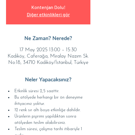
Kontenjan Dolu!
Diğer etkinlikleri gör
Ne Zaman? Nerede?
17 May 2025 13:00 – 15:30
Kadıköy, Caferağa, Miralay Nazım Sk.
No:18, 34710 Kadıköy/İstanbul, Türkiye
Neler Yapacaksınız?
Etkinlik süresi 2,5 saattir.
Bu atölyede herhangi bir ön deneyime 
ihtiyacınız yoktur.
12 renk sır altı boya etkinliğe dahildir.
Ürünlerin pişirimi yapıldıktan sonra 
atölyeden teslim alabilirsiniz.
Teslim süresi, çalışma tarihi itibariyle 1 