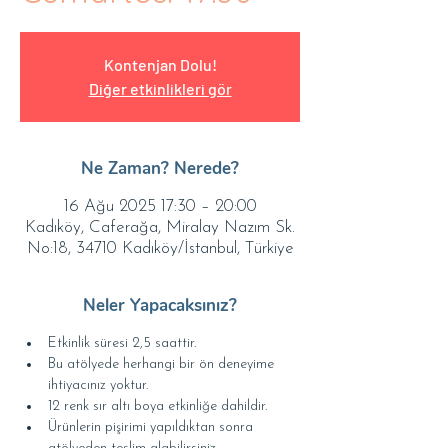
Kontenjan Dolu!
Diğer etkinlikleri gör
Ne Zaman? Nerede?
16 Ağu 2025 17:30 – 20:00
Kadıköy, Caferağa, Miralay Nazım Sk.
No:18, 34710 Kadıköy/İstanbul, Türkiye
Neler Yapacaksınız?
Etkinlik süresi 2,5 saattir.
Bu atölyede herhangi bir ön deneyime 
ihtiyacınız yoktur.
12 renk sır altı boya etkinliğe dahildir.
Ürünlerin pişirimi yapıldıktan sonra 