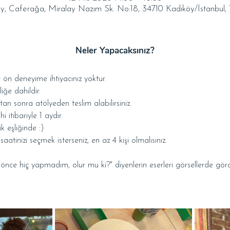
y, Caferağa, Miralay Nazım Sk. No:18, 34710 Kadıköy/İstanbul, 
Neler Yapacaksınız?
 ön deneyime ihtiyacınız yoktur.
liğe dahildir.
ktan sonra atölyeden teslim alabilirsiniz.
i itibariyle 1 aydır.
k eşliğinde :)
tinizi seçmek isterseniz, en az 4 kişi olmalısınız.
e hiç yapmadım, olur mu ki?" diyenlerin eserleri görsellerde gördük