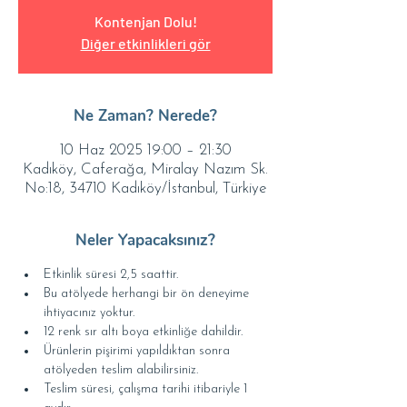
Kontenjan Dolu!
Diğer etkinlikleri gör
Ne Zaman? Nerede?
10 Haz 2025 19:00 – 21:30
Kadıköy, Caferağa, Miralay Nazım Sk.
No:18, 34710 Kadıköy/İstanbul, Türkiye
Neler Yapacaksınız?
Etkinlik süresi 2,5 saattir.
Bu atölyede herhangi bir ön deneyime 
ihtiyacınız yoktur.
12 renk sır altı boya etkinliğe dahildir.
Ürünlerin pişirimi yapıldıktan sonra 
atölyeden teslim alabilirsiniz.
Teslim süresi, çalışma tarihi itibariyle 1 