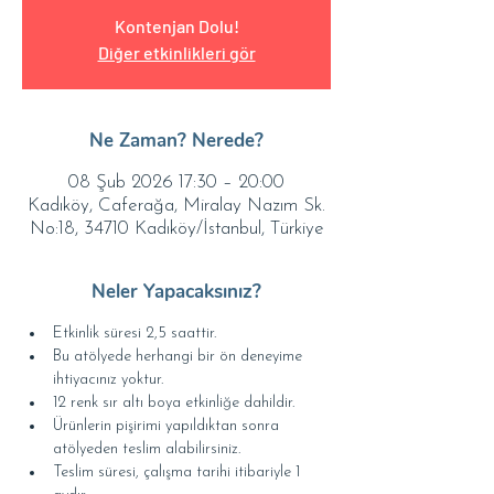
Kontenjan Dolu!
Diğer etkinlikleri gör
Ne Zaman? Nerede?
08 Şub 2026 17:30 – 20:00
Kadıköy, Caferağa, Miralay Nazım Sk.
No:18, 34710 Kadıköy/İstanbul, Türkiye
Neler Yapacaksınız?
Etkinlik süresi 2,5 saattir.
Bu atölyede herhangi bir ön deneyime 
ihtiyacınız yoktur.
12 renk sır altı boya etkinliğe dahildir.
Ürünlerin pişirimi yapıldıktan sonra 
atölyeden teslim alabilirsiniz.
Teslim süresi, çalışma tarihi itibariyle 1 